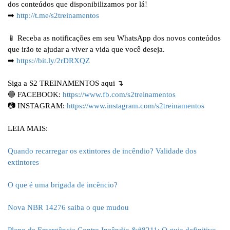
dos conteúdos que disponibilizamos por lá!
➡
http://t.me/s2treinamentos
📱 Receba as notificações em seu WhatsApp dos novos conteúdos
que irão te ajudar a viver a vida que você deseja.
➡
https://bit.ly/2rDRXQZ
Siga a S2 TREINAMENTOS aqui ↴
🔵 FACEBOOK:
https://www.fb.com/s2treinamentos
📷 INSTAGRAM:
https://www.instagram.com/s2treinamentos
LEIA MAIS:
Quando recarregar os extintores de incêndio? Validade dos
extintores
O que é uma brigada de incêncio?
Nova NBR 14276 saiba o que mudou
Plano de Emergência Contra Incêndio &#8211; O guia definitivo