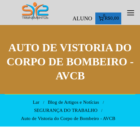
0
ALUNO
R$0,00
AUTO DE VISTORIA DO
CORPO DE BOMBEIRO -
AVCB
Lar
Blog de Artigos e Notícias
SEGURANÇA DO TRABALHO
Auto de Vistoria do Corpo de Bombeiro - AVCB