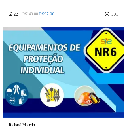
R$97.00
22
R$149.00
391
Richard Macedo