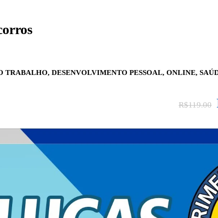
corros
O TRABALHO
,
DESENVOLVIMENTO PESSOAL
,
ONLINE
,
SAÚ
R$119.00