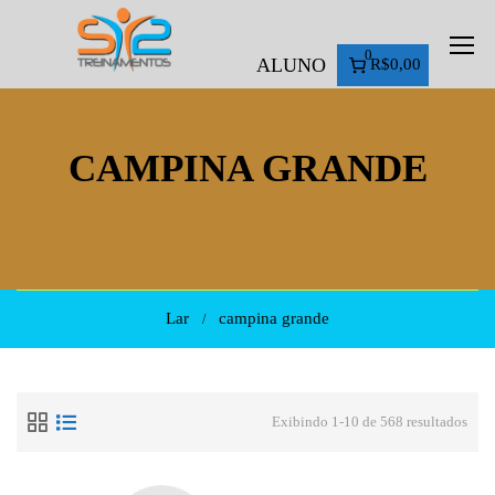
0
ALUNO
R$0,00
CAMPINA GRANDE
Lar
campina grande
Exibindo 1-10 de 568 resultados