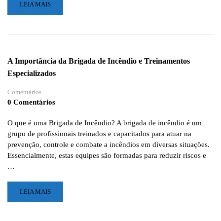
LEIA
LEIA MAIS
MAIS
SOBRE
CAMPINA
GRANDE:
TREINAMENTO
A Importância da Brigada de Incêndio e Treinamentos
DE
Especializados
BRIGADA
DE
Comentários
INCÊNDIOS
0 Comentários
BASEADO
NA
NT
O que é uma Brigada de Incêndio? A brigada de incêndio é um
17
grupo de profissionais treinados e capacitados para atuar na
DO
prevenção, controle e combate a incêndios em diversas situações.
CBMPB
Essencialmente, estas equipes são formadas para reduzir riscos e
…
LEIA
LEIA MAIS
MAIS
SOBRE
A