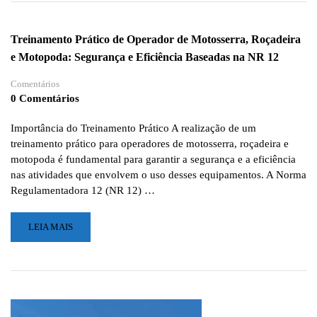
IMPORTÂNCIA
DA
Treinamento Prático de Operador de Motosserra, Roçadeira
BRIGADA
e Motopoda: Segurança e Eficiência Baseadas na NR 12
DE
INCÊNDIO
Comentários
E
0 Comentários
TREINAMENTOS
ESPECIALIZADOS
Importância do Treinamento Prático A realização de um
treinamento prático para operadores de motosserra, roçadeira e
motopoda é fundamental para garantir a segurança e a eficiência
nas atividades que envolvem o uso desses equipamentos. A Norma
Regulamentadora 12 (NR 12) …
LEIA
LEIA MAIS
MAIS
SOBRE
TREINAMENTO
PRÁTICO
DE
OPERADOR