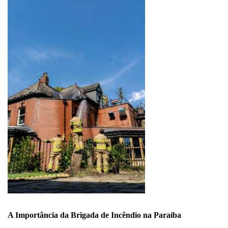
DE
MOTOSSERRA,
ROÇADEIRA
E
MOTOPODA:
SEGURANÇA
E
EFICIÊNCIA
BASEADAS
NA
NR
12
A Importância da Brigada de Incêndio na Paraíba