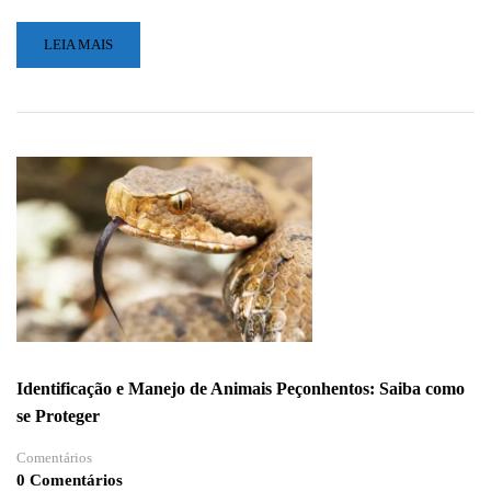
LEIA
LEIA MAIS
MAIS
SOBRE
A
IMPORTÂNCIA
DA
SEGURANÇA
NO
TRABALHO
EM
ALTURA
E
A
NR
35
Identificação e Manejo de Animais Peçonhentos: Saiba como
se Proteger
Comentários
0 Comentários