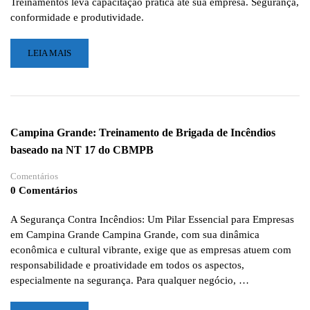
Treinamentos leva capacitação prática até sua empresa. Segurança,
conformidade e produtividade.
LEIA
LEIA MAIS
MAIS
SOBRE
EMPILHADEIRAS:
O
CORAÇÃO
Campina Grande: Treinamento de Brigada de Incêndios
DA
baseado na NT 17 do CBMPB
LOGÍSTICA
QUE
Comentários
NÃO
0 Comentários
PODE
SER
DIRIGIDO
A Segurança Contra Incêndios: Um Pilar Essencial para Empresas
POR
em Campina Grande Campina Grande, com sua dinâmica
ACASO
econômica e cultural vibrante, exige que as empresas atuem com
responsabilidade e proatividade em todos os aspectos,
especialmente na segurança. Para qualquer negócio, …