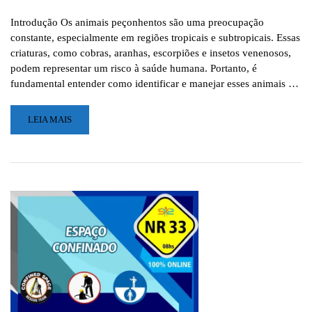
Introdução Os animais peçonhentos são uma preocupação
constante, especialmente em regiões tropicais e subtropicais. Essas
criaturas, como cobras, aranhas, escorpiões e insetos venenosos,
podem representar um risco à saúde humana. Portanto, é
fundamental entender como identificar e manejar esses animais …
LEIA
LEIA MAIS
MAIS
SOBRE
IDENTIFICAÇÃO
E
MANEJO
DE
ANIMAIS
PEÇONHENTOS:
SAIBA
COMO
SE
PROTEGER