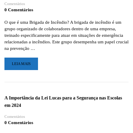
Comentários
0 Comentários
O que é uma Brigada de Incêndio? A brigada de incêndio é um
grupo organizado de colaboradores dentro de uma empresa,
treinado especificamente para atuar em situações de emergência
relacionadas a incêndios. Este grupo desempenha um papel crucial
na prevenção …
LEIA
LEIA MAIS
MAIS
SOBRE
A
IMPORTÂNCIA
DA
A Importância da Lei Lucas para a Segurança nas Escolas
BRIGADA
em 2024
DE
INCÊNDIO
Comentários
NA
0 Comentários
PARAÍBA