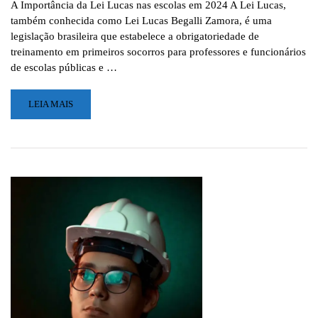
A Importância da Lei Lucas nas escolas em 2024 A Lei Lucas,
também conhecida como Lei Lucas Begalli Zamora, é uma
legislação brasileira que estabelece a obrigatoriedade de
treinamento em primeiros socorros para professores e funcionários
de escolas públicas e …
LEIA
LEIA MAIS
MAIS
SOBRE
A
IMPORTÂNCIA
DA
LEI
LUCAS
PARA
A
SEGURANÇA
NAS
ESCOLAS
EM
2024