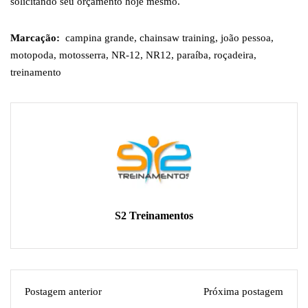
solicitando seu orçamento hoje mesmo.
Marcação:
campina grande
,
chainsaw training
,
joão pessoa
,
motopoda
,
motosserra
,
NR-12
,
NR12
,
paraíba
,
roçadeira
,
treinamento
S2 Treinamentos
Postagem anterior
Próxima postagem