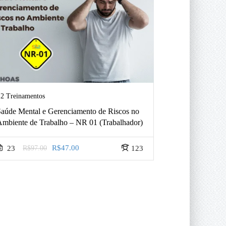
2 Treinamentos
Richard Macedo
Saúde Mental e Gerenciamento de Riscos no
PHTLS – Aten
Ambiente de Trabalho – NR 01 (Trabalhador)
Trauma
R$47.00
23
R$97.00
123
35
R$97.