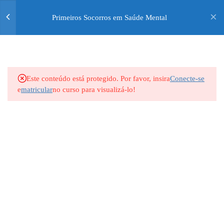
ESTIGMA EM TORNO DA
SAÚDE MENTAL]
Primeiros Socorros em Saúde Mental
0
ALUNO
R$0,00
4
MÓDULO 5:
DIRECIONAMENTO PARA
Todos os direitos Reservados © S2 TREINAMENTOS
TRATAMENTOS
PROFISSIONAIS
Este conteúdo está protegido. Por favor, insira
Conecte-se
e
matricular
no curso para visualizá-lo!
4
MÓDULO 6: CUIDANDO DE
SI MESMO -
AUTOCUIDADO E
PREVENÇÃO DO BURNOUT
4
MÓDULO 7:
IMPLEMENTANDO PSSM
NO AMBIENTE DE
TRABALHO