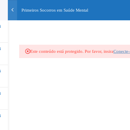
Primeiros Socorros em Saúde Mental
INÍCIO
QUEM SOMOS
CURSOS
BLOG
4
AMENTOS
4
Este conteúdo está protegido. Por favor, insira
Conecte-
3
3
4