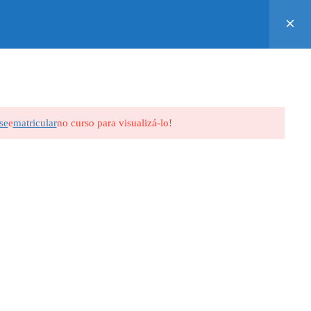
0
CONTATO
ALUNO
R$0,00
se
e
matricular
no curso para visualizá-lo!