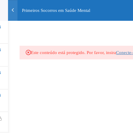
Primeiros Socorros em Saúde Mental
INÍCIO
QUEM SOMOS
CURSOS
BLOG
4
AMENTOS
4
Este conteúdo está protegido. Por favor, insira
Conecte-
3
3