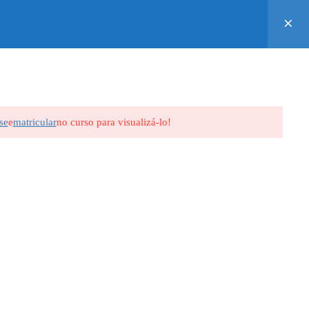
0
CONTATO
ALUNO
R$0,00
se
e
matricular
no curso para visualizá-lo!