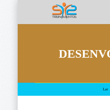
DESENV
Lar