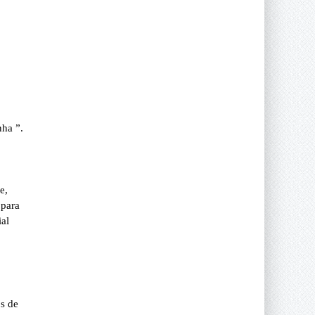
nha ”.
e,
 para
ial
s de