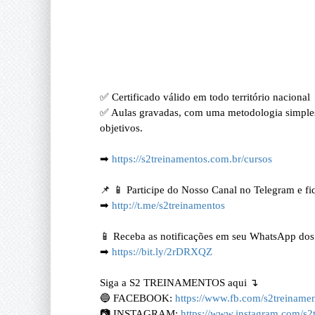
✅ Certificado válido em todo território nacional
✅ Aulas gravadas, com uma metodologia simples, 
objetivos.
➡
https://s2treinamentos.com.br/cursos
📌
📱 Participe do Nosso Canal no Telegram e fi
➡
http://t.me/s2treinamentos
📱 Receba as notificações em seu WhatsApp dos n
➡
https://bit.ly/2rDRXQZ
Siga a S2 TREINAMENTOS aqui ↴
🔵 FACEBOOK:
https://www.fb.com/s2treiname
📷 INSTAGRAM:
https://www.instagram.com/s2