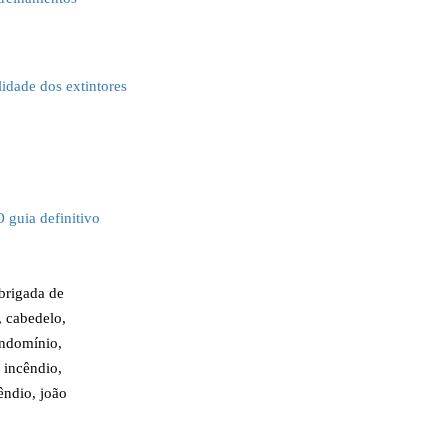
idade dos extintores
 guia definitivo
brigada de
,
cabedelo
,
ndomínio
,
 incêndio
,
êndio
,
joão