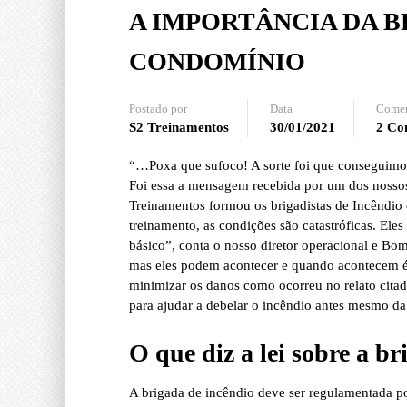
A IMPORTÂNCIA DA B
CONDOMÍNIO
Postado por
Data
Comen
S2 Treinamentos
30/01/2021
2 Co
“…Poxa que sufoco! A sorte foi que conseguimos 
Foi essa a mensagem recebida por um dos nosso
Treinamentos formou os brigadistas de Incêndi
treinamento, as condições são catastróficas. El
básico”, conta o nosso diretor operacional e B
mas eles podem acontecer e quando acontecem é 
minimizar os danos como ocorreu no relato citad
para ajudar a debelar o incêndio antes mesmo d
O que diz a lei sobre a b
A brigada de incêndio deve ser regulamentada p