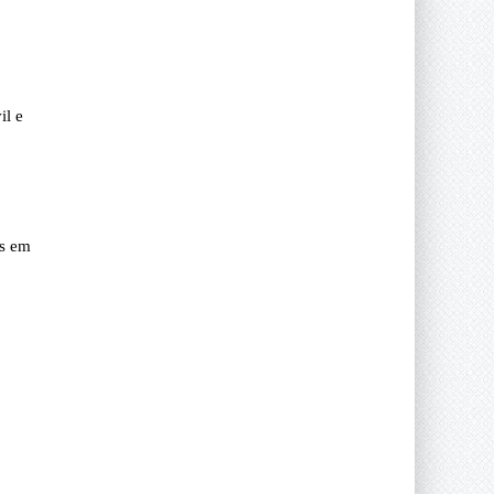
il e
as em