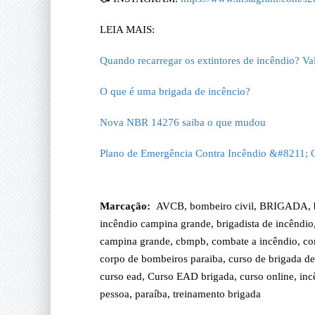
LEIA MAIS:
Quando recarregar os extintores de incêndio? Val
O que é uma brigada de incêncio?
Nova NBR 14276 saiba o que mudou
Plano de Emergência Contra Incêndio &#8211; O
Marcação:
AVCB
,
bombeiro civil
,
BRIGADA
,
incêndio campina grande
,
brigadista de incêndio
campina grande
,
cbmpb
,
combate a incêndio
,
co
corpo de bombeiros paraiba
,
curso de brigada de
curso ead
,
Curso EAD brigada
,
curso online
,
inc
pessoa
,
paraíba
,
treinamento brigada