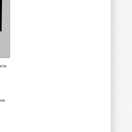
ncia
 em