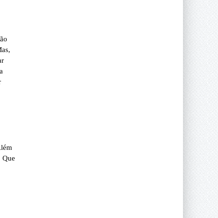
São
Mas,
ar
a
r
Além
? Que