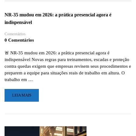
NR-35 mudou em 2026: a prática presencial agora é
indispensável
Comentários
0 Comentários
🚨 NR-35 mudou em 2026: a prática presencial agora é
indispensável Novas regras para treinamentos, escadas e proteção
contra quedas exigem que empresas revisem seus procedimentos e
preparem a equipe para situações reais de trabalho em altura. O
trabalho em …
LEIA
LEIA MAIS
MAIS
SOBRE
NR-
35
MUDOU
EM