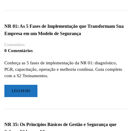
SOBRE
VIDAS
10
DICAS
ESSENCIAIS
NR 01: As 5 Fases de Implementação que Transformam Sua
PARA
Empresa em um Modelo de Segurança
SER
UM
Comentários
EXCELENTE
0 Comentários
ELETRICISTA
DE
REDE
Conheça as 5 fases de implementação da NR 01: diagnóstico,
DE
PGR, capacitação, operação e melhoria contínua. Guia completo
DISTRIBUIÇÃO
com a S2 Treinamentos.
LEIA
LEIA MAIS
MAIS
SOBRE
NR
01:
AS
NR 35: Os Princípios Básicos de Gestão e Segurança que
5