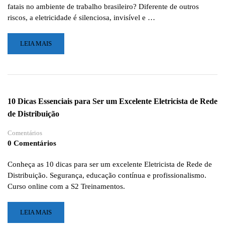
ACASO
fatais no ambiente de trabalho brasileiro? Diferente de outros
riscos, a eletricidade é silenciosa, invisível e …
LEIA
LEIA MAIS
MAIS
SOBRE
A
NR
10
10 Dicas Essenciais para Ser um Excelente Eletricista de Rede
MUDOU:
de Distribuição
O
QUE
Comentários
SUA
0 Comentários
EMPRESA
PRECISA
FAZER
Conheça as 10 dicas para ser um excelente Eletricista de Rede de
AGORA
Distribuição. Segurança, educação contínua e profissionalismo.
PARA
Curso online com a S2 Treinamentos.
EVITAR
MULTAS
LEIA
LEIA MAIS
E
MAIS
SALVAR