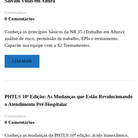
Salvam Vidas em Altura
FASES
DE
Comentários
IMPLEMENTAÇÃO
0 Comentários
QUE
TRANSFORMAM
SUA
Conheça os princípios básicos da NR 35 (Trabalho em Altura):
EMPRESA
análise de risco, permissão de trabalho, EPIs e treinamento.
EM
Capacite sua equipe com a S2 Treinamentos.
UM
MODELO
LEIA
LEIA MAIS
DE
MAIS
SEGURANÇA
SOBRE
NR
35:
OS
PHTLS 10ª Edição: As Mudanças que Estão Revolucionando
PRINCÍPIOS
o Atendimento Pré-Hospitalar
BÁSICOS
DE
Comentários
GESTÃO
0 Comentários
E
SEGURANÇA
QUE
Conheça as mudanças da PHTLS 10ª edição: ácido tranexâmico,