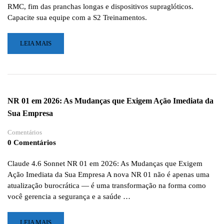
SALVAM
RMC, fim das pranchas longas e dispositivos supraglóticos.
VIDAS
Capacite sua equipe com a S2 Treinamentos.
EM
ALTURA
LEIA
LEIA MAIS
MAIS
SOBRE
PHTLS
10ª
EDIÇÃO:
NR 01 em 2026: As Mudanças que Exigem Ação Imediata da
AS
Sua Empresa
MUDANÇAS
QUE
Comentários
ESTÃO
0 Comentários
REVOLUCIONANDO
O
ATENDIMENTO
Claude 4.6 Sonnet NR 01 em 2026: As Mudanças que Exigem
PRÉ-
Ação Imediata da Sua Empresa A nova NR 01 não é apenas uma
HOSPITALAR
atualização burocrática — é uma transformação na forma como
você gerencia a segurança e a saúde …
LEIA
LEIA MAIS