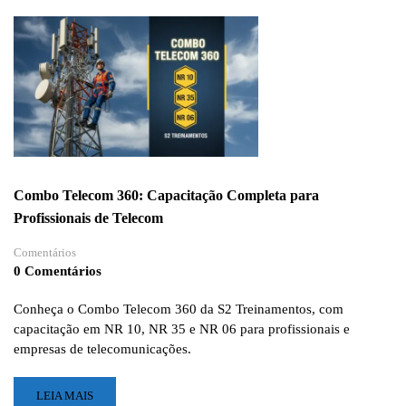
MUDOU:
SUA
EMPRESA
AINDA
ESTÁ
TREINANDO
COMO
ANTES?
Combo Telecom 360: Capacitação Completa para
Profissionais de Telecom
Comentários
0 Comentários
Conheça o Combo Telecom 360 da S2 Treinamentos, com
capacitação em NR 10, NR 35 e NR 06 para profissionais e
empresas de telecomunicações.
LEIA
LEIA MAIS