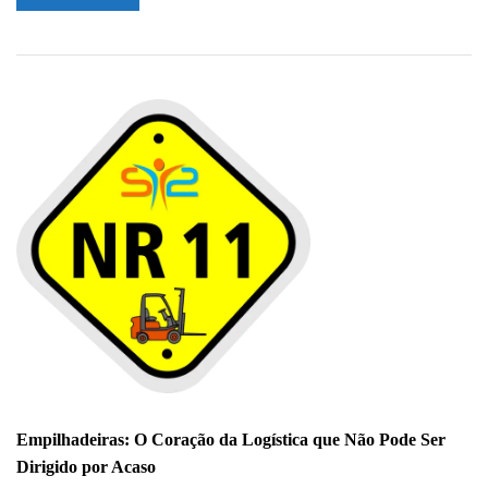
MAIS
SOBRE
COMBO
TELECOM
360:
CAPACITAÇÃO
COMPLETA
PARA
PROFISSIONAIS
DE
TELECOM
Empilhadeiras: O Coração da Logística que Não Pode Ser
Dirigido por Acaso