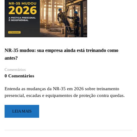
2026:
A
PRÁTICA
PRESENCIAL
AGORA
É
INDISPENSÁVEL
NR-35 mudou: sua empresa ainda está treinando como
antes?
Comentários
0 Comentários
Entenda as mudanças da NR-35 em 2026 sobre treinamento
presencial, escadas e equipamentos de proteção contra quedas.
LEIA
LEIA MAIS
MAIS
SOBRE
NR-
35