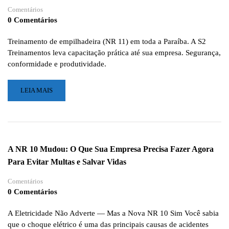
Comentários
0 Comentários
Treinamento de empilhadeira (NR 11) em toda a Paraíba. A S2
Treinamentos leva capacitação prática até sua empresa. Segurança,
conformidade e produtividade.
LEIA
LEIA MAIS
MAIS
SOBRE
EMPILHADEIRAS:
O
CORAÇÃO
A NR 10 Mudou: O Que Sua Empresa Precisa Fazer Agora
DA
Para Evitar Multas e Salvar Vidas
LOGÍSTICA
QUE
Comentários
NÃO
0 Comentários
PODE
SER
DIRIGIDO
A Eletricidade Não Adverte — Mas a Nova NR 10 Sim Você sabia
POR
que o choque elétrico é uma das principais causas de acidentes