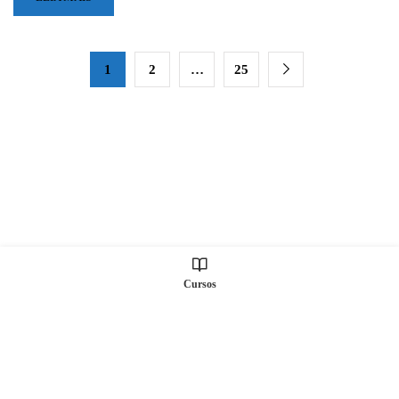
MAIS
SOBRE
NR
01
1
2
…
25
EM
2026:
AS
MUDANÇAS
QUE
EXIGEM
AÇÃO
IMEDIATA
DA
SUA
EMPRESA
Cursos
Todos os direitos Reservados © S2 TREINAMENTOS