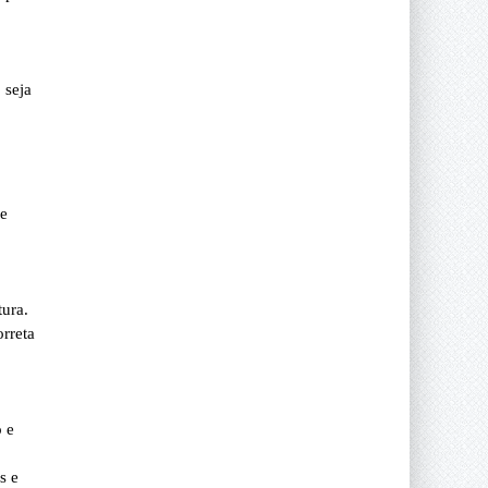
 seja
 e
tura.
orreta
 e
s e