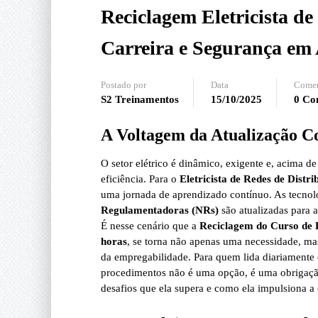
Reciclagem Eletricista de
Carreira e Segurança em 
Postado por
Data
Comen
S2 Treinamentos
15/10/2025
0 Co
A Voltagem da Atualização Con
O setor elétrico é dinâmico, exigente e, acima 
eficiência. Para o
Eletricista de Redes de Distri
uma jornada de aprendizado contínuo. As tecnol
Regulamentadoras (NRs)
são atualizadas para 
É nesse cenário que a
Reciclagem do Curso de E
horas
, se torna não apenas uma necessidade, ma
da empregabilidade. Para quem lida diariamente 
procedimentos não é uma opção, é uma obrigação.
desafios que ela supera e como ela impulsiona a ca