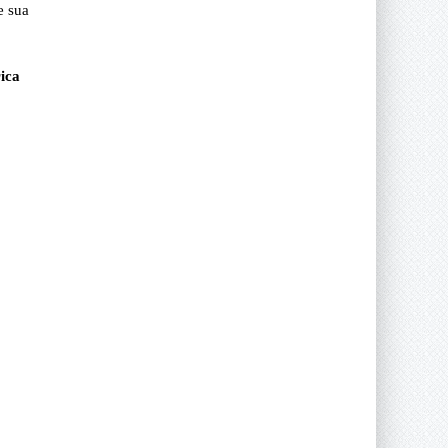
e sua
rica