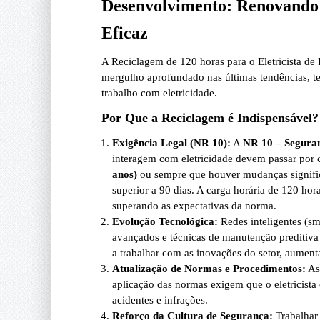
Desenvolvimento: Renovando
Eficaz
A Reciclagem de 120 horas para o Eletricista de
mergulho aprofundado nas últimas tendências, te
trabalho com eletricidade.
Por Que a Reciclagem é Indispensável?
Exigência Legal (NR 10):
A
NR 10 – Seguran
interagem com eletricidade devem passar por c
anos)
ou sempre que houver mudanças signific
superior a 90 dias. A carga horária de 120 hor
superando as expectativas da norma.
Evolução Tecnológica:
Redes inteligentes (sm
avançados e técnicas de manutenção preditiva 
a trabalhar com as inovações do setor, aumenta
Atualização de Normas e Procedimentos:
As 
aplicação das normas exigem que o eletricista 
acidentes e infrações.
Reforço da Cultura de Segurança:
Trabalhar 