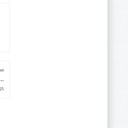
st
 A
te
25
se