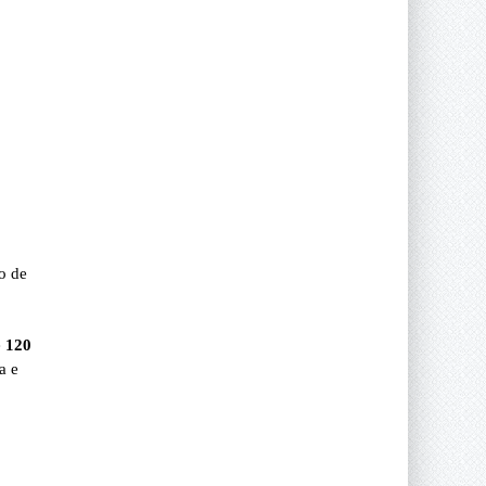
so de
e
120
a e