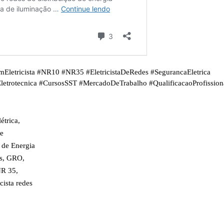
Eletricista #NR10 #NR35 #EletricistaDeRedes #SegurancaEletrica
Eletrotecnica #CursosSST #MercadoDeTrabalho #QualificacaoProfission
létrica
,
de
o de Energia
s
,
GRO
,
R 35
,
cista redes