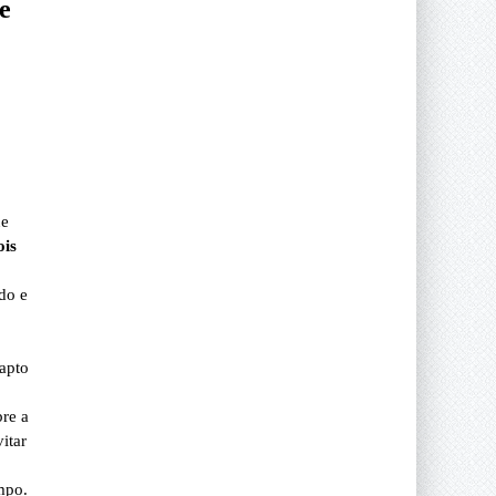
e
ue
ois
do e
 apto
re a
itar
mpo.