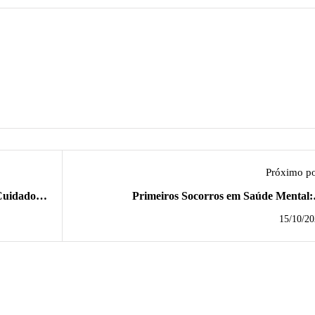
Próximo po
Cuidado
Primeiros Socorros em Saúde Mental:
Capacitação Que Prepara Você Para Ser a Pon
15/10/20
em Momentos de Cri