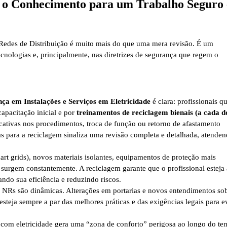
 o Conhecimento para um Trabalho Seguro 
 Redes de Distribuição é muito mais do que uma mera revisão. É um
cnologias e, principalmente, nas diretrizes de segurança que regem o
ça em Instalações e Serviços em Eletricidade
é clara: profissionais q
apacitação inicial e por
treinamentos de reciclagem bienais (a cada d
ativas nos procedimentos, troca de função ou retorno de afastamento
as para a reciclagem sinaliza uma revisão completa e detalhada, atenden
art grids), novos materiais isolantes, equipamentos de proteção mais
surgem constantemente. A reciclagem garante que o profissional esteja
ndo sua eficiência e reduzindo riscos.
NRs são dinâmicas. Alterações em portarias e novos entendimentos sob
esteja sempre a par das melhores práticas e das exigências legais para ev
com eletricidade gera uma “zona de conforto” perigosa ao longo do te