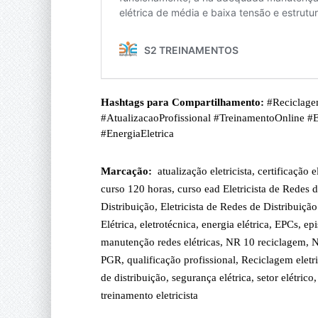
Hashtags para Compartilhamento:
#Reciclagem
#AtualizacaoProfissional #TreinamentoOnline #
#EnergiaEletrica
Marcação:
atualização eletricista
,
certificação e
curso 120 horas
,
curso ead Eletricista de Redes 
Distribuição
,
Eletricista de Redes de Distribuiçã
Elétrica
,
eletrotécnica
,
energia elétrica
,
EPCs
,
epi
manutenção redes elétricas
,
NR 10 reciclagem
,
N
PGR
,
qualificação profissional
,
Reciclagem eletri
de distribuição
,
segurança elétrica
,
setor elétrico
,
treinamento eletricista