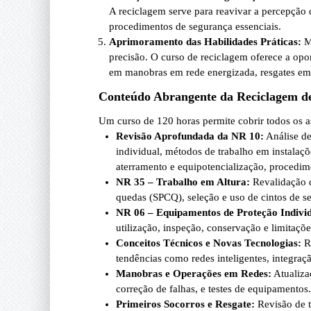
A reciclagem serve para reavivar a percepção 
procedimentos de segurança essenciais.
Aprimoramento das Habilidades Práticas:
Mu
precisão. O curso de reciclagem oferece a opo
em manobras em rede energizada, resgates em a
Conteúdo Abrangente da Reciclagem d
Um curso de 120 horas permite cobrir todos os a
Revisão Aprofundada da NR 10:
Análise de
individual, métodos de trabalho em instalaçõ
aterramento e equipotencialização, procedi
NR 35 – Trabalho em Altura:
Revalidação d
quedas (SPCQ), seleção e uso de cintos de se
NR 06 – Equipamentos de Proteção Individ
utilização, inspeção, conservação e limitaçõe
Conceitos Técnicos e Novas Tecnologias:
Re
tendências como redes inteligentes, integraçã
Manobras e Operações em Redes:
Atualiza
correção de falhas, e testes de equipamentos.
Primeiros Socorros e Resgate:
Revisão de té