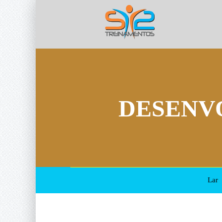
DESENV
Lar