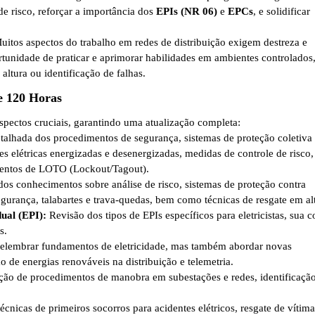
de risco, reforçar a importância dos
EPIs (NR 06)
e
EPCs
, e solidificar
itos aspectos do trabalho em redes de distribuição exigem destreza e
rtunidade de praticar e aprimorar habilidades em ambientes controlados,
ltura ou identificação de falhas.
e 120 Horas
spectos cruciais, garantindo uma atualização completa:
talhada dos procedimentos de segurança, sistemas de proteção coletiva
es elétricas energizadas e desenergizadas, medidas de controle de risco,
mentos de LOTO (Lockout/Tagout).
os conhecimentos sobre análise de risco, sistemas de proteção contra
gurança, talabartes e trava-quedas, bem como técnicas de resgate em al
ual (EPI):
Revisão dos tipos de EPIs específicos para eletricistas, sua c
s.
lembrar fundamentos de eletricidade, mas também abordar novas
o de energias renováveis na distribuição e telemetria.
ção de procedimentos de manobra em subestações e redes, identificação
cnicas de primeiros socorros para acidentes elétricos, resgate de vítima