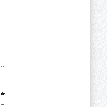
ior
m de
cia