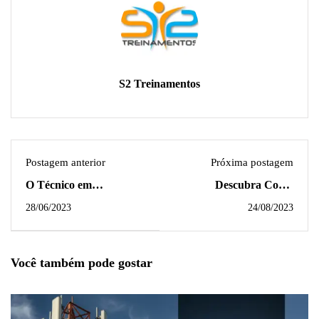
S2 Treinamentos
Postagem anterior
Próxima postagem
O Técnico em
Descubra Como
Segurança do Trabalho
Garantir a Segurança
28/06/2023
24/08/2023
na Indústria de IA:
do Trabalho na Era da
Garantindo um
Inteligência Artificial
Ambiente Seguro e
Você também pode gostar
Saudável