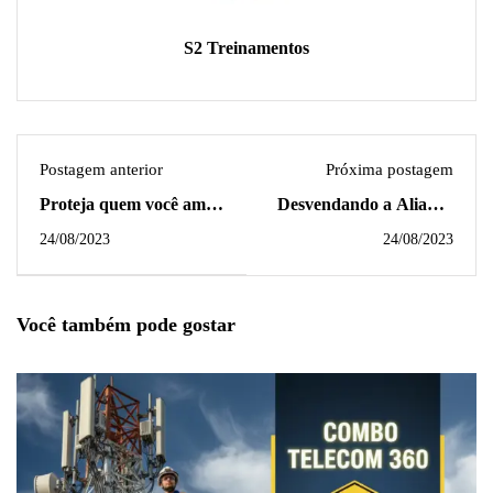
S2 Treinamentos
Postagem anterior
Próxima postagem
Proteja quem você ama!
Desvendando a Aliança
Aprenda primeiros
Vital: Inteligência
24/08/2023
24/08/2023
socorros e salve vidas!
Artificial e Segurança do
Trabalho
Você também pode gostar