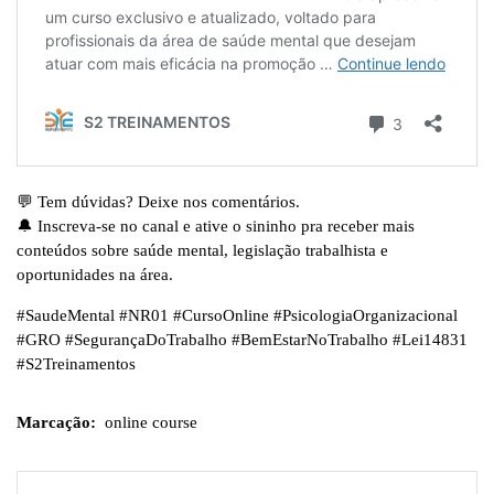
💬 Tem dúvidas? Deixe nos comentários.
🔔 Inscreva-se no canal e ative o sininho pra receber mais
conteúdos sobre saúde mental, legislação trabalhista e
oportunidades na área.
#SaudeMental #NR01 #CursoOnline #PsicologiaOrganizacional
#GRO #SegurançaDoTrabalho #BemEstarNoTrabalho #Lei14831
#S2Treinamentos
Marcação:
online course