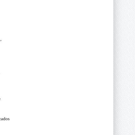
,
a
e
izados