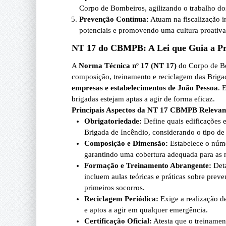
Corpo de Bombeiros, agilizando o trabalho dos
Prevenção Contínua:
Atuam na fiscalização in
potenciais e promovendo uma cultura proativa
NT 17 do CBMPB: A Lei que Guia a Pr
A
Norma Técnica nº 17 (NT 17)
do Corpo de Bo
composição, treinamento e reciclagem das Briga
empresas e estabelecimentos de João Pessoa
. 
brigadas estejam aptas a agir de forma eficaz.
Principais Aspectos da NT 17 CBMPB Relevan
Obrigatoriedade:
Define quais edificações e
Brigada de Incêndio, considerando o tipo de 
Composição e Dimensão:
Estabelece o núme
garantindo uma cobertura adequada para as n
Formação e Treinamento Abrangente:
Deta
incluem aulas teóricas e práticas sobre pre
primeiros socorros.
Reciclagem Periódica:
Exige a realização d
e aptos a agir em qualquer emergência.
Certificação Oficial:
Atesta que o treinament