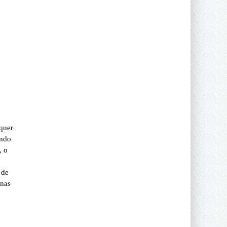
lquer
ando
, o
 de
enas