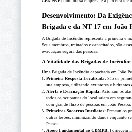
CBMPB e como nossa empresa é a parceira ideal p
Desenvolvimento: Da Exigênci
Brigada e da NT 17 em João 
A Brigada de Incêndio representa a primeira e m
Seus membros, treinados e capacitados, são essen
evacuação segura das pessoas.
A Vitalidade das Brigadas de Incêndi
Uma Brigada de Incêndio capacitada em João Pe
Primeira Resposta Localizada:
São os primeir
sua empresa, utilizando extintores e hidrantes 
Alerta e Evacuação Rápida:
Acionam os alar
todos os ocupantes do local saiam em segurança
com grande fluxo de pessoas em João Pessoa.
Primeiros Socorros Imediatos:
Prestam os pr
outras lesões, minimizando danos enquanto s
Pessoa.
Apoio Fundamental ao CBMPB:
Fornecem inf