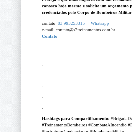
conosco hoje mesmo e solicite um orçamento 
credenciados pelo Corpo de Bombeiros Militar
contato:
83 993253315
Whatsapp
e-mail: contato@s2treinamentos.com.br
Contato
.
.
.
.
.
Hashtags para Compartilhamento:
#BrigadaDe
#TreinamentoBombeiros #CombateAIncendio #
#InstrutoresCredenciados #BombeirosMilitar