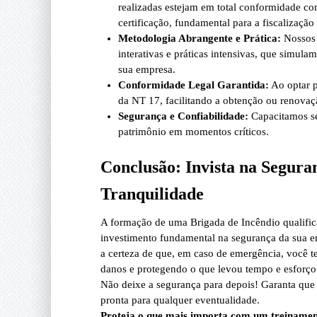
realizadas estejam em total conformidade co
certificação, fundamental para a fiscalizaçã
Metodologia Abrangente e Prática:
Nossos 
interativas e práticas intensivas, que simula
sua empresa.
Conformidade Legal Garantida:
Ao optar p
da NT 17, facilitando a obtenção ou renov
Segurança e Confiabilidade:
Capacitamos se
patrimônio em momentos críticos.
Conclusão: Invista na Segura
Tranquilidade
A formação de uma Brigada de Incêndio qualif
investimento fundamental na segurança da sua e
a certeza de que, em caso de emergência, você t
danos e protegendo o que levou tempo e esforço 
Não deixe a segurança para depois! Garanta que 
pronta para qualquer eventualidade.
Proteja o que mais importa com um treinament