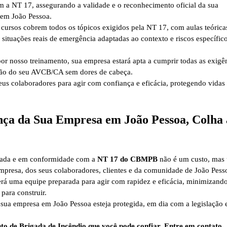
m a NT 17, assegurando a validade e o reconhecimento oficial da sua
o em João Pessoa.
cursos cobrem todos os tópicos exigidos pela NT 17, com aulas teórica
m situações reais de emergência adaptadas ao contexto e riscos específic
or nosso treinamento, sua empresa estará apta a cumprir todas as exigê
ação do seu AVCB/CA sem dores de cabeça.
us colaboradores para agir com confiança e eficácia, protegendo vidas
nça da Sua Empresa em João Pessoa, Colha 
icada e em conformidade com a
NT 17 do CBMPB
não é um custo, mas
mpresa, dos seus colaboradores, clientes e da comunidade de João Pess
erá uma equipe preparada para agir com rapidez e eficácia, minimizand
para construir.
sua empresa em João Pessoa esteja protegida, em dia com a legislação 
o de Brigada de Incêndio que você pode confiar. Entre em contato