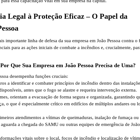
ara essa capacitação vital em sua empresa na capital.
a Legal à Proteção Eficaz – O Papel da
Pessoa
ais importante linha de defesa da sua empresa em João Pessoa contra o 
ciais para as ações iniciais de combate a incêndios e, crucialmente, par
o: Por Que Sua Empresa em João Pessoa Precisa de Uma?
ssoa desempenha funções cruciais:
os a identificar e combater princípios de incêndio dentro das instalaçõ
disponíveis, antes que o fogo se alastre e requeira intervenção externa.
mes, orientam a evacuação de forma segura e organizada, garantindo q
, o que é especialmente crítico em edifícios de múltiplos andares ou l
imeiros atendimentos a vítimas de queimaduras, inalação de fumaça ou
e aguarda a chegada do SAMU ou outras equipes de emergência de João
ormações vitais sobre o local, focos de incêndio e localização de víti