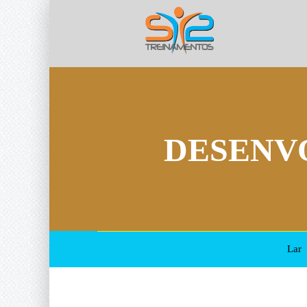
DESENV
Lar