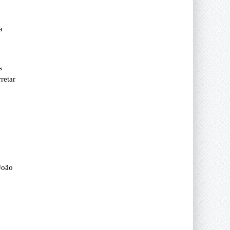
a
s
retar
João