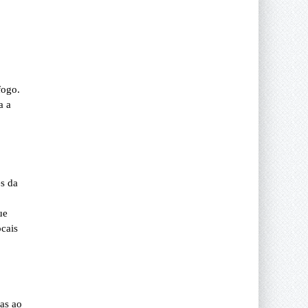
fogo.
a a
es da
ue
ocais
mas ao