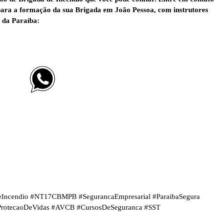
para a formação da sua Brigada em João Pessoa, com instrutores
 da Paraíba:
Incendio #NT17CBMPB #SegurancaEmpresarial #ParaibaSegura
ProtecaoDeVidas #AVCB #CursosDeSeguranca #SST