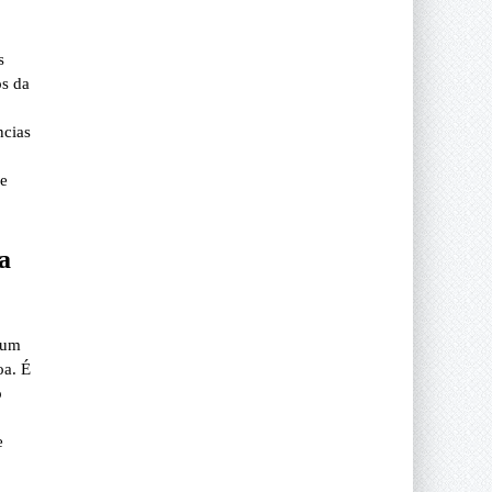
s
os da
ncias
 e
a
 um
oa. É
o
e