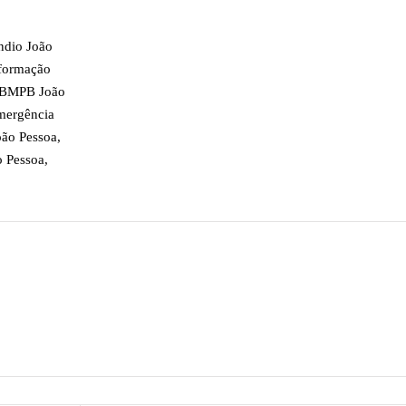
ndio João
formação
 CBMPB João
mergência
oão Pessoa
,
o Pessoa
,