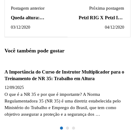
Postagem anterior
Próxima postagem
Queda altura:
Petzl RIG X Petzl ID -
representa 14,49% de
Qual descendente é
03/12/2020
04/12/2020
mortes em acidentes de
melhor e mais seguro?
trabalho no Brasil
Você também pode gostar
A Importância do Curso de Instrutor Multiplicador para o
Treinamento de NR 35: Trabalho em Altura
12/09/2025
O que é a NR 35 e por que é importante? A Norma
Regulamentadora 35 (NR 35) é uma diretriz estabelecida pelo
Ministério do Trabalho e Emprego do Brasil, que tem como
objetivo assegurar a proteção e a segurança dos …