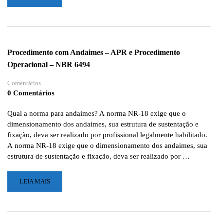
MAIS
SOBRE
QUEM
PODE
MINISTRAR
Procedimento com Andaimes – APR e Procedimento
TREINAMENTO
Operacional – NBR 6494
DE
NR-
Comentários
35
0 Comentários
Qual a norma para andaimes? A norma NR-18 exige que o
dimensionamento dos andaimes, sua estrutura de sustentação e
fixação, deva ser realizado por profissional legalmente habilitado.
A norma NR-18 exige que o dimensionamento dos andaimes, sua
estrutura de sustentação e fixação, deva ser realizado por …
LEIA
LEIA MAIS
MAIS
SOBRE
PROCEDIMENTO