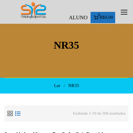
0
ALUNO
R$0,00
NR35
Lar
NR35
Exibindo 1-10 de 568 resultados