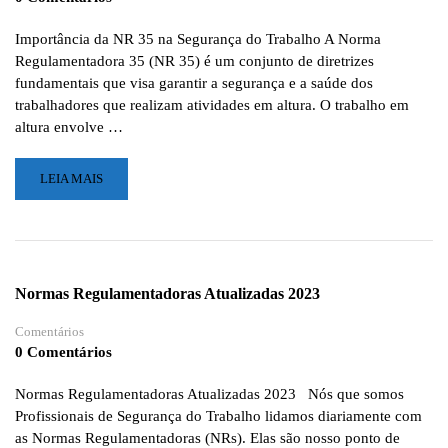
PARA
TRABAJADORES
Importância da NR 35 na Segurança do Trabalho A Norma
INTERNACIONALES!
Regulamentadora 35 (NR 35) é um conjunto de diretrizes
fundamentais que visa garantir a segurança e a saúde dos
trabalhadores que realizam atividades em altura. O trabalho em
altura envolve …
LEIA
LEIA MAIS
MAIS
SOBRE
CURSO
DE
MULTIPLICADOR
Normas Regulamentadoras Atualizadas 2023
E
INSTRUTOR
Comentários
DE
0 Comentários
NR
35:
Normas Regulamentadoras Atualizadas 2023 Nós que somos
SEGURANÇA
Profissionais de Segurança do Trabalho lidamos diariamente com
NO
as Normas Regulamentadoras (NRs). Elas são nosso ponto de
TRABALHO