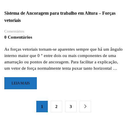
ALTURA:
REPRESENTA
Sistema de Ancoragem para trabalho em Altura – Forças
14,49%
vetoriais
DE
MORTES
Comentários
EM
0 Comentários
ACIDENTES
DE
TRABALHO
As forças vetoriais tornam-se aparentes sempre que há um ângulo
NO
interno maior que 0 ° entre dois ou mais componentes de uma
BRASIL
amarração ou pontos de ancoragem. Para facilitar a explicação,
um vetor de força normalmente tenta puxar tanto horizontal …
LEIA
LEIA MAIS
MAIS
SOBRE
SISTEMA
DE
1
2
3
ANCORAGEM
PARA
TRABALHO
EM