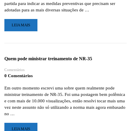
EM
partida para indicar as medidas preventivas que precisam ser
ALTURA
adotadas para as mais diversas situações de …
LEIA
LEIA MAIS
MAIS
SOBRE
NORMAS
REGULAMENTADORAS
ATUALIZADAS
Quem pode ministrar treinamento de NR-35
2023
Comentários
0 Comentários
Em outro momento escrevi uma sobre quem realmente pode
ministrar treinamento de NR-35. Foi uma postagem bem polêmica
e com mais de 10.000 visualizações, então resolvi tocar mais uma
vez neste assunto não só utilizando a norma mais agora embasado
no …
LEIA
LEIA MAIS