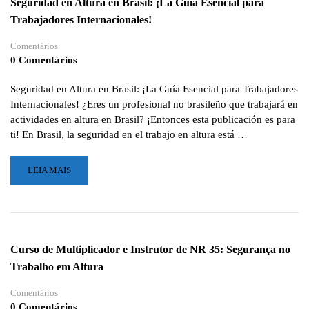
Seguridad en Altura en Brasil: ¡La Guía Esencial para
Trabajadores Internacionales!
Comentários
0 Comentários
Seguridad en Altura en Brasil: ¡La Guía Esencial para Trabajadores
Internacionales! ¿Eres un profesional no brasileño que trabajará en
actividades en altura en Brasil? ¡Entonces esta publicación es para
ti! En Brasil, la seguridad en el trabajo en altura está …
LEIA
LEIA MAIS
MAIS
SOBRE
SEGURIDAD
EN
ALTURA
Curso de Multiplicador e Instrutor de NR 35: Segurança no
EN
Trabalho em Altura
BRASIL:
¡LA
Comentários
GUÍA
0 Comentários
ESENCIAL