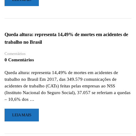
MAIS
SOBRE
NBR
16710
RESGATE
Queda altura: representa 14,49% de mortes em acidentes de
INDUSTRIAL:
trabalho no Brasil
TRABALHO
EM
Comentários
ALTURA
0 Comentários
E
ESPAÇO
CONFINADO
Queda altura: representa 14,49% de mortes em acidentes de
trabalho no Brasil Em 2017, das 349.579 comunicações de
acidentes de trabalho (CATs) feitas pelas empresas ao NSS
(Instituto Nacional do Seguro Social), 37.057 se referiam a quedas
– 10,6% dos …
LEIA
LEIA MAIS
MAIS
SOBRE
QUEDA