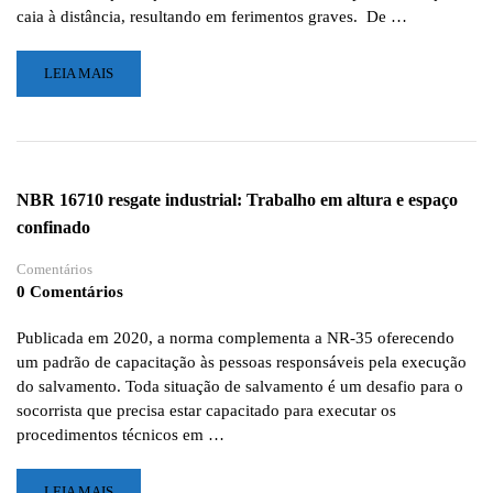
caia à distância, resultando em ferimentos graves. De …
LEIA
LEIA MAIS
MAIS
SOBRE
O
QUE
FAZER
NBR 16710 resgate industrial: Trabalho em altura e espaço
E
confinado
O
QUE
Comentários
NÃO
0 Comentários
FAZER
NO
TRABALHO
Publicada em 2020, a norma complementa a NR-35 oferecendo
EM
um padrão de capacitação às pessoas responsáveis pela execução
ALTURA
do salvamento. Toda situação de salvamento é um desafio para o
socorrista que precisa estar capacitado para executar os
procedimentos técnicos em …
LEIA
LEIA MAIS