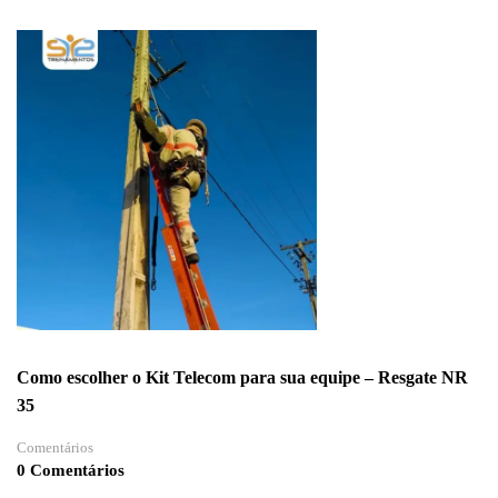
COM
ANDAIMES
–
APR
E
PROCEDIMENTO
OPERACIONAL
–
NBR
6494
Como escolher o Kit Telecom para sua equipe – Resgate NR
35
Comentários
0 Comentários