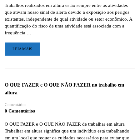
Trabalhos realizados em altura estão sempre entre as atividades
que ativam nosso sinal de alerta devido a exposição aos perigos
existentes, independente de qual atividade ou setor econômico. A
quantificação do risco de uma atividade está associada com a
frequência …
LEIA
LEIA MAIS
MAIS
SOBRE
COMO
ESCOLHER
O
O QUE FAZER e O QUE NÃO FAZER no trabalho em
KIT
altura
TELECOM
PARA
Comentários
SUA
0 Comentários
EQUIPE
–
RESGATE
O QUE FAZER e O QUE NÃO FAZER de trabalhar em altura
NR
Trabalhar em altura significa que um indivíduo está trabalhando
35
em um local que requer os cuidados necessários para evitar que