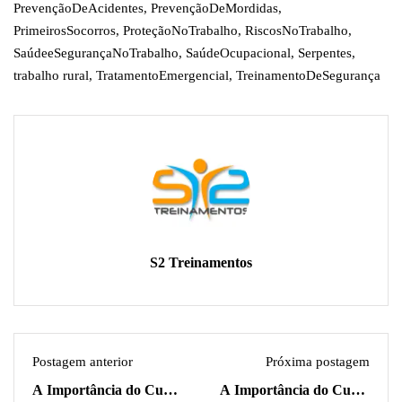
PrevençãoDeAcidentes
,
PrevençãoDeMordidas
,
PrimeirosSocorros
,
ProteçãoNoTrabalho
,
RiscosNoTrabalho
,
SaúdeeSegurançaNoTrabalho
,
SaúdeOcupacional
,
Serpentes
,
trabalho rural
,
TratamentoEmergencial
,
TreinamentoDeSegurança
S2 Treinamentos
Postagem anterior
Próxima postagem
A Importância do Curso
A Importância do Curso