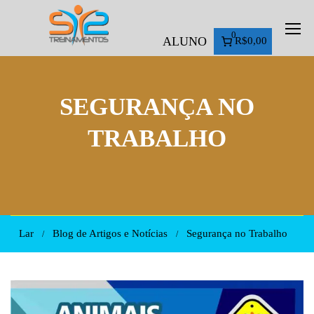
0
ALUNO
R$0,00
SEGURANÇA NO
TRABALHO
Lar
Blog de Artigos e Notícias
Segurança no Trabalho