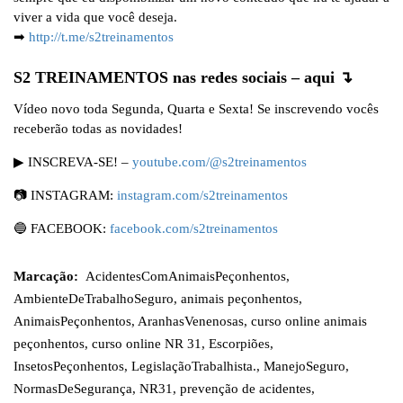
viver a vida que você deseja.
➡
http://t.me/s2treinamentos
S2 TREINAMENTOS nas redes sociais – aqui ↴
Vídeo novo toda Segunda, Quarta e Sexta! Se inscrevendo vocês
receberão todas as novidades!
▶ INSCREVA-SE! –
youtube.com/@s2treinamentos
📷 INSTAGRAM:
instagram.com/s2treinamentos
🔵 FACEBOOK:
facebook.com/s2treinamentos
Marcação:
AcidentesComAnimaisPeçonhentos
,
AmbienteDeTrabalhoSeguro
,
animais peçonhentos
,
AnimaisPeçonhentos
,
AranhasVenenosas
,
curso online animais
peçonhentos
,
curso online NR 31
,
Escorpiões
,
InsetosPeçonhentos
,
LegislaçãoTrabalhista.
,
ManejoSeguro
,
NormasDeSegurança
,
NR31
,
prevenção de acidentes
,