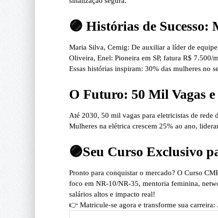
sinalização segura.
🟣 Histórias de Sucesso:
Maria Silva, Cemig
: De auxiliar a líder de eq
Oliveira, Enel
: Pioneira em SP, fatura R$ 7.500/
Essas histórias inspiram: 30% das mulheres no 
O Futuro: 50 Mil Vagas e
Até 2030,
50 mil vagas para eletricistas de rede 
Mulheres na elétrica crescem 25% ao ano, lideran
🟣Seu Curso Exclusivo 
Pronto para conquistar o mercado?
O
Curso CMR
foco em NR-10/NR-35, mentoria feminina, networ
salários altos e impacto real!
👉
Matricule-se agora e transforme sua carreira: