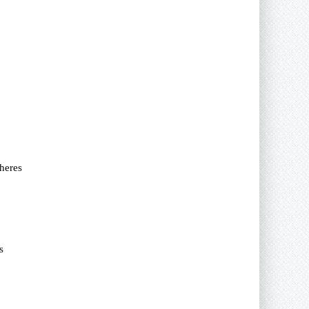
heres
s