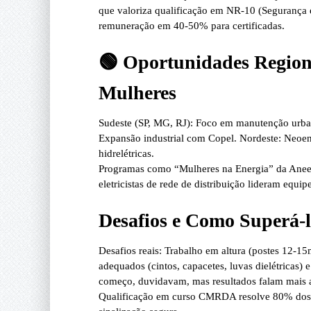
que valoriza qualificação em
NR-10 (Segurança e
remuneração em 40-50% para certificadas.
🟢 Oportunidades Region
Mulheres
Sudeste (SP, MG, RJ)
: Foco em manutenção urba
Expansão industrial com Copel.
Nordeste
: Neoen
hidrelétricas.
Programas como “Mulheres na Energia” da Aneel
eletricistas de rede de distribuição lideram eq
Desafios e Como Superá-l
Desafios reais
: Trabalho em altura (postes 12-15
adequados (cintos, capacetes, luvas dielétricas)
e
começo, duvidavam, mas resultados falam mais al
Qualificação em
curso CMRDA
resolve 80% dos 