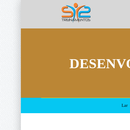
DESENV
Lar