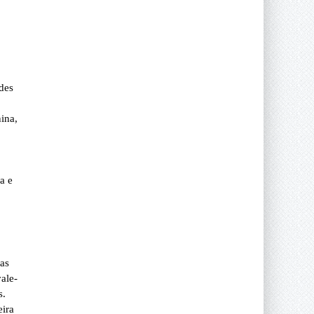
des
ina,
a e
ras
ale-
s.
eira