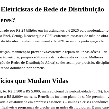
letricistas de Rede de Distribuição
eres?
ionado por R$ 24 bilhões em investimentos até 2026 para modernizar re
mo
Enel, Cemig, Neoenergia e CPFL
enfrentam escassez de mão de obra
os da Abradee mostram crescimento de 20% ao ano na participação femin
rução, manutenção preventiva/corretiva e reparo de linhas aéreas – de
ação veicular, parques eólicos e solar, a demanda explode. Mulheres
o de Redes de Distribuição Aérea)
se destacam por precisão, disciplin
mercado dominado por homens.
efícios que Mudam Vidas
ibuição: R$ 3.500 a R$ 5.000
, mais
adicional de periculosidade (30%)
, ho
gam a
R$ 8.000+ mensais
. Benefícios incluem plano de saúde premium, v
vada e estabilidade em empresas essenciais – imunes a crises econômica
 flexíveis e programas de creche em grandes distribuidoras. É uma carr