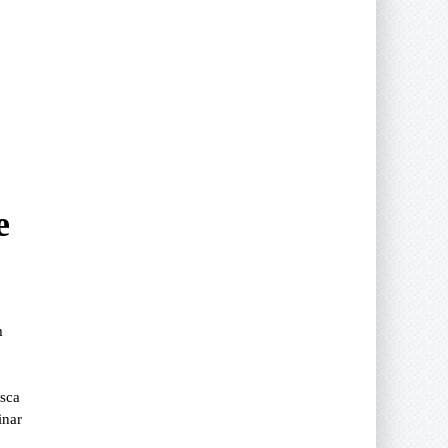
e
m
o
usca
inar