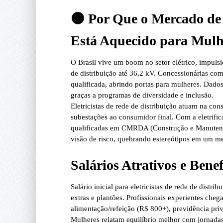
🟠 Por Que o Mercado de E
Está Aquecido para Mulh
O Brasil vive um
boom no setor elétrico
, impuls
de distribuição até 36,2 kV. Concessionárias co
qualificada, abrindo portas para mulheres. Dad
graças a programas de diversidade e inclusão.
Eletricistas de rede de distribuição
atuam na const
subestações ao consumidor final. Com a eletrific
qualificadas em
CMRDA (Construção e Manutençã
visão de risco, quebrando estereótipos em um 
Salários Atrativos e Ben
Salário inicial para eletricistas de rede de distr
extras e plantões. Profissionais experientes che
alimentação/refeição (R$ 800+), previdência pri
Mulheres relatam equilíbrio melhor com jornadas