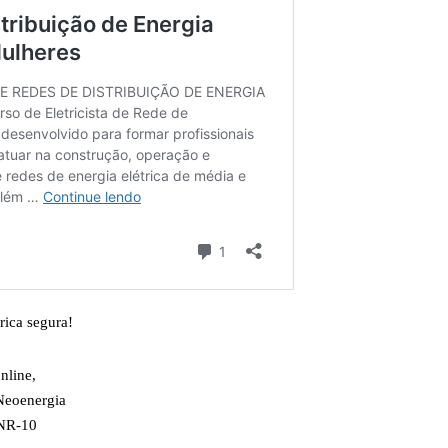
ica segura!
nline
,
Neoenergia
NR-10