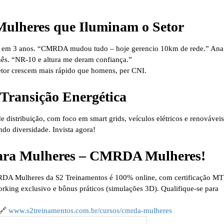
 Mulheres que Iluminam o Setor
uipe em 3 anos. “CMRDA mudou tudo – hoje gerencio 10km de rede.”
Ana
mês. “NR-10 e altura me deram confiança.”
setor crescem mais rápido que homens, per CNI.
 Transição Energética
de distribuição
, com foco em smart grids, veículos elétricos e renováveis
do diversidade. Invista agora!
para Mulheres – CMRDA Mulheres!
DA Mulheres da S2 Treinamentos
é 100% online, com certificação MT
king exclusivo e bônus práticos (simulações 3D). Qualifique-se para
🔗
www.s2treinamentos.com.br/cursos/cmrda-mulheres