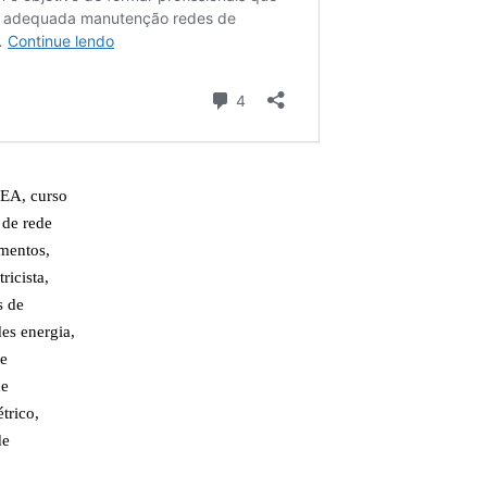
REA
,
curso
 de rede
amentos
,
tricista
,
s de
edes energia
,
de
de
étrico
,
de