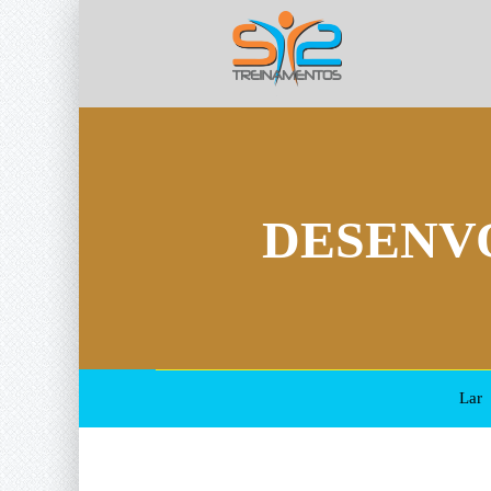
DESENV
Lar