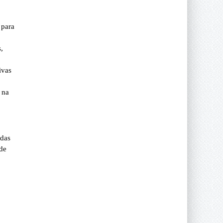
 para
,
ivas
 na
 das
 de