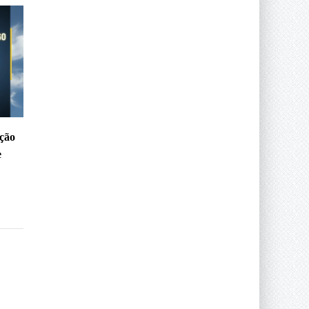
ção
e