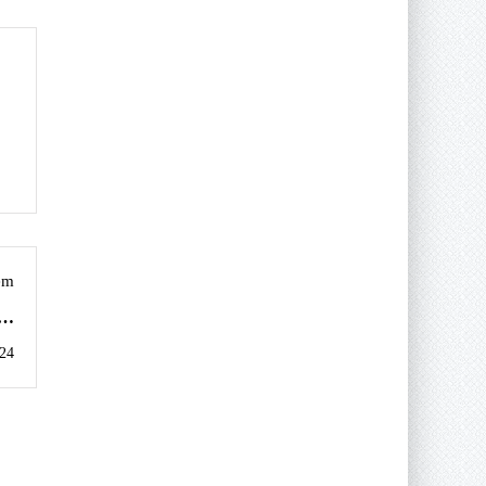
em
ão
co
24