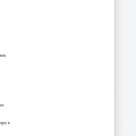
 em
ua
empo e