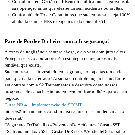
Consultoria em Gestão de Riscos:
Identificamos os gargalos da
sua operação antes que eles se tornem acidentes ou multas.
Conformidade Total:
Garantimos que sua empresa esteja 100%
alinhada com as NRs e exigências do eSocial SST.
Pare de Perder Dinheiro com a Insegurança!
A conta da negligência sempre chega, e ela vem com juros altos.
Proteger seus colaboradores é a estratégia de negócios mais
rentável que existe.
Sua empresa está investindo em segurança ou apenas torcendo
para que nada dê errado? Assuma o controle hoje mesmo! Entre
em contato com a S2 Treinamentos e descubra como nossos
programas de capacitação podem economizar milhões para o seu
negócio.
Curso NR 4 – Implementação do SESMT
https://s2treinamentos.com.br/cursos/curso-nr-4-implementacao-
do-sesmt/
#SegurancaDoTrabalho #PrevencaoDeAcidentes #CustosSST
#S2Treinamentos #SST #GestaoDeRiscos #AcidenteDeTrabalho