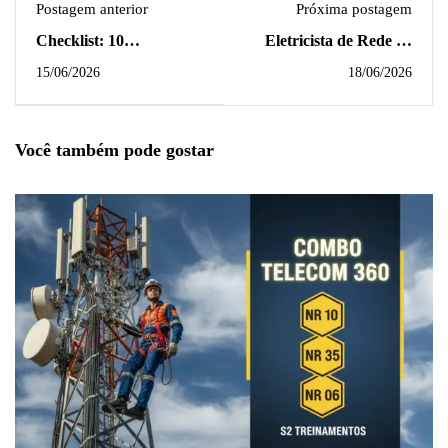
Postagem anterior
Próxima postagem
Checklist: 10
Eletricista de Rede de
Documentos de
Distribuição: Uma
15/06/2026
18/06/2026
Segurança que a
Carreira Brilhante
Fiscalização Vai Pedir
Esperando por Você
(E Como Não Ser Pego
Você também pode gostar
de Surpresa)