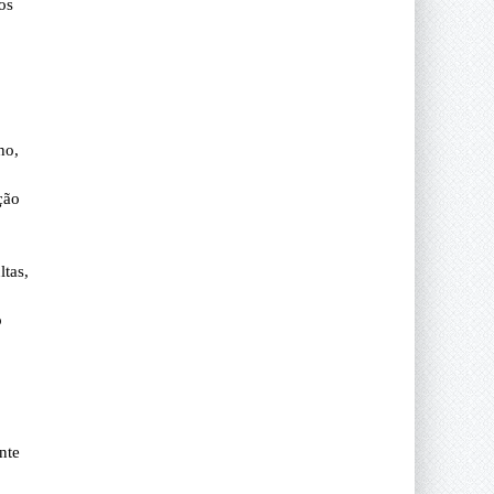
os
ho,
ção
tas,
o
nte