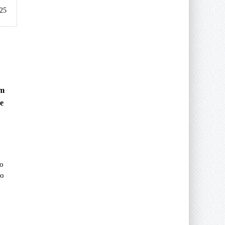
ar
25
s?
um
de
ão
so