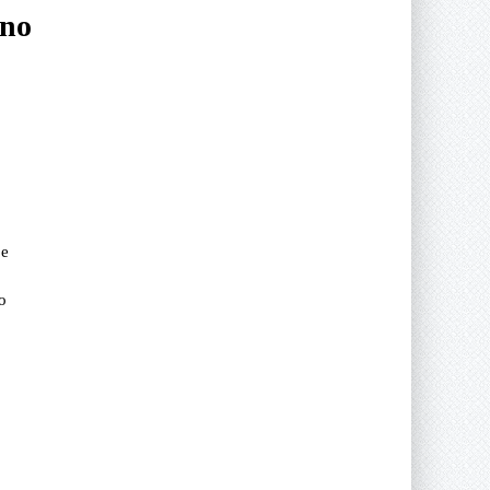
 no
 e
o