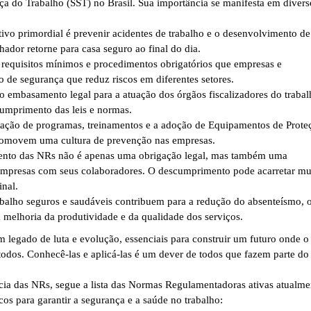
a do Trabalho (SST) no Brasil. Sua importância se manifesta em divers
ivo primordial é prevenir acidentes de trabalho e o desenvolvimento de
ador retorne para casa seguro ao final do dia.
requisitos mínimos e procedimentos obrigatórios que empresas e
 de segurança que reduz riscos em diferentes setores.
embasamento legal para a atuação dos órgãos fiscalizadores do trabal
cumprimento das leis e normas.
ação de programas, treinamentos e a adoção de Equipamentos de Prote
promovem uma cultura de prevenção nas empresas.
to das NRs não é apenas uma obrigação legal, mas também uma
empresas com seus colaboradores. O descumprimento pode acarretar mul
inal.
balho seguros e saudáveis contribuem para a redução do absenteísmo, 
melhoria da produtividade e da qualidade dos serviços.
egado de luta e evolução, essenciais para construir um futuro onde o
todos. Conhecê-las e aplicá-las é um dever de todos que fazem parte do
cia das NRs, segue a lista das Normas Regulamentadoras ativas atualme
os para garantir a segurança e a saúde no trabalho: