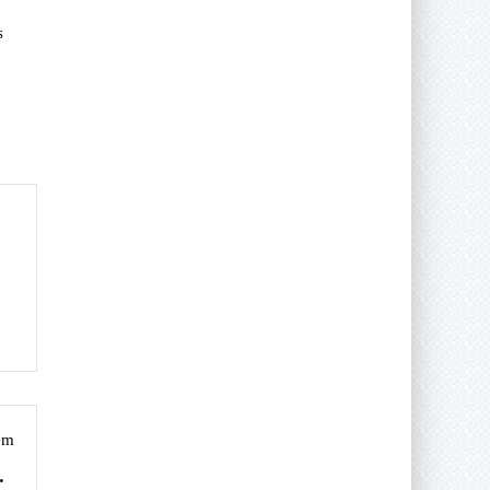
s
em
 o