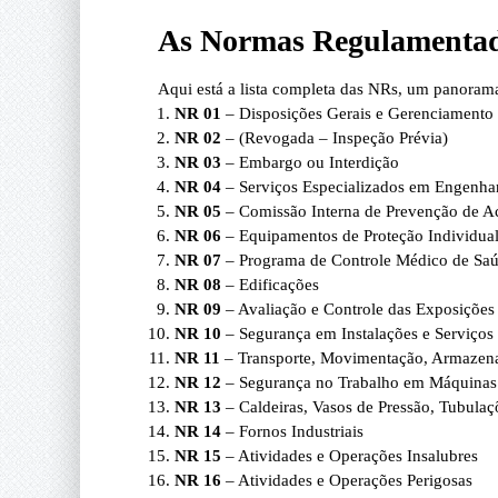
As Normas Regulamentad
Aqui está a lista completa das NRs, um panorama
NR 01
– Disposições Gerais e Gerenciamento
NR 02
– (Revogada – Inspeção Prévia)
NR 03
– Embargo ou Interdição
NR 04
– Serviços Especializados em Engenha
NR 05
– Comissão Interna de Prevenção de Ac
NR 06
– Equipamentos de Proteção Individual
NR 07
– Programa de Controle Médico de Sa
NR 08
– Edificações
NR 09
– Avaliação e Controle das Exposições
NR 10
– Segurança em Instalações e Serviços 
NR 11
– Transporte, Movimentação, Armazena
NR 12
– Segurança no Trabalho em Máquinas
NR 13
– Caldeiras, Vasos de Pressão, Tubula
NR 14
– Fornos Industriais
NR 15
– Atividades e Operações Insalubres
NR 16
– Atividades e Operações Perigosas