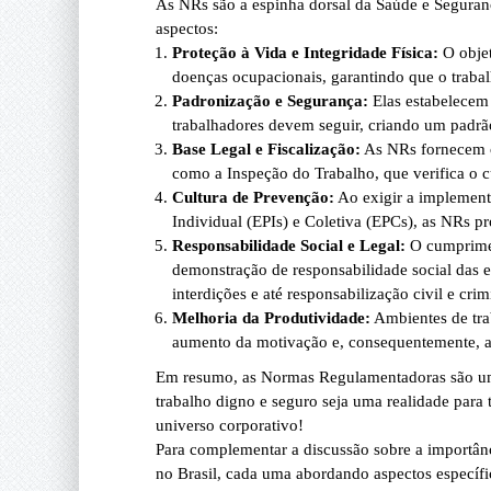
As NRs são a espinha dorsal da Saúde e Seguranç
aspectos:
Proteção à Vida e Integridade Física:
O objet
doenças ocupacionais, garantindo que o trabalh
Padronização e Segurança:
Elas estabelecem 
trabalhadores devem seguir, criando um padrão
Base Legal e Fiscalização:
As NRs fornecem o 
como a Inspeção do Trabalho, que verifica o 
Cultura de Prevenção:
Ao exigir a implement
Individual (EPIs) e Coletiva (EPCs), as NRs 
Responsabilidade Social e Legal:
O cumprimen
demonstração de responsabilidade social das 
interdições e até responsabilização civil e crim
Melhoria da Produtividade:
Ambientes de tra
aumento da motivação e, consequentemente, a 
Em resumo, as Normas Regulamentadoras são um l
trabalho digno e seguro seja uma realidade para 
universo corporativo!
Para complementar a discussão sobre a importân
no Brasil, cada uma abordando aspectos específic