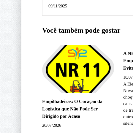
da Segurança na Era Elétrica!
09/11/2025
Você também pode gostar
A NR
Empr
Evit
18/07
A El
Nova
choqu
Empilhadeiras: O Coração da
causa
Logística que Não Pode Ser
de tr
Dirigido por Acaso
outro
silen
20/07/2026