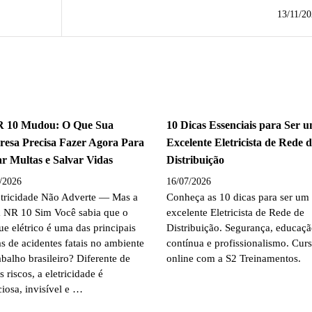
Jogo! Você Sabe o Novo Passo a Passo para Salv
13/11/20
Vida
 10 Mudou: O Que Sua
10 Dicas Essenciais para Ser 
esa Precisa Fazer Agora Para
Excelente Eletricista de Rede 
ar Multas e Salvar Vidas
Distribuição
/2026
16/07/2026
etricidade Não Adverte — Mas a
Conheça as 10 dicas para ser um
 NR 10 Sim Você sabia que o
excelente Eletricista de Rede de
e elétrico é uma das principais
Distribuição. Segurança, educaç
s de acidentes fatais no ambiente
contínua e profissionalismo. Cur
abalho brasileiro? Diferente de
online com a S2 Treinamentos.
s riscos, a eletricidade é
ciosa, invisível e …