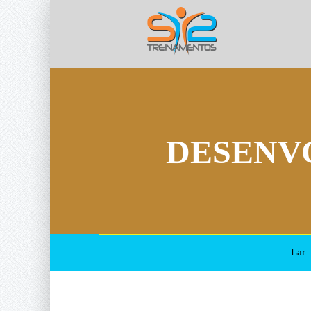
DESENV
Lar