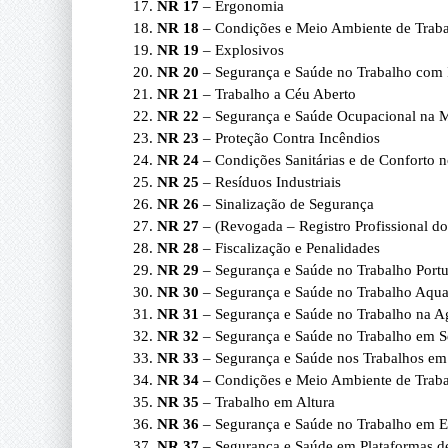
NR 17
– Ergonomia
NR 18
– Condições e Meio Ambiente de Trabal
NR 19
– Explosivos
NR 20
– Segurança e Saúde no Trabalho com 
NR 21
– Trabalho a Céu Aberto
NR 22
– Segurança e Saúde Ocupacional na 
NR 23
– Proteção Contra Incêndios
NR 24
– Condições Sanitárias e de Conforto n
NR 25
– Resíduos Industriais
NR 26
– Sinalização de Segurança
NR 27
– (Revogada – Registro Profissional d
NR 28
– Fiscalização e Penalidades
NR 29
– Segurança e Saúde no Trabalho Portu
NR 30
– Segurança e Saúde no Trabalho Aqua
NR 31
– Segurança e Saúde no Trabalho na Agri
NR 32
– Segurança e Saúde no Trabalho em S
NR 33
– Segurança e Saúde nos Trabalhos em
NR 34
– Condições e Meio Ambiente de Trabal
NR 35
– Trabalho em Altura
NR 36
– Segurança e Saúde no Trabalho em E
NR 37
– Segurança e Saúde em Plataformas de