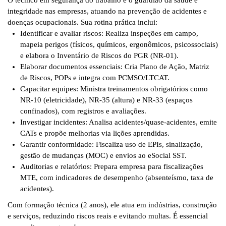
O
técnico em segurança do trabalho
é o guardião da saúde e
integridade nas empresas, atuando na prevenção de acidentes e
doenças ocupacionais. Sua rotina prática inclui:
Identificar e avaliar riscos
: Realiza inspeções em campo,
mapeia perigos (físicos, químicos, ergonômicos, psicossociais)
e elabora o
Inventário de Riscos
do PGR (NR-01).
Elaborar documentos essenciais
: Cria
Plano de Ação
, Matriz
de Riscos, POPs e integra com PCMSO/LTCAT.
Capacitar equipes
: Ministra treinamentos obrigatórios como
NR-10 (eletricidade)
,
NR-35 (altura)
e NR-33 (espaços
confinados), com registros e avaliações.
Investigar incidentes
: Analisa acidentes/quase-acidentes, emite
CATs e propõe melhorias via lições aprendidas.
Garantir conformidade
: Fiscaliza uso de EPIs, sinalização,
gestão de mudanças (MOC) e envios ao
eSocial SST
.
Auditorias e relatórios
: Prepara empresa para fiscalizações
MTE, com indicadores de desempenho (absenteísmo, taxa de
acidentes).
Com formação técnica (2 anos), ele atua em indústrias, construção
e serviços, reduzindo riscos reais e evitando multas. É essencial