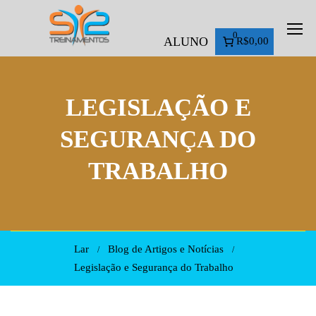
0
ALUNO
R$0,00
LEGISLAÇÃO E
SEGURANÇA DO
TRABALHO
Lar
Blog de Artigos e Notícias
Legislação e Segurança do Trabalho