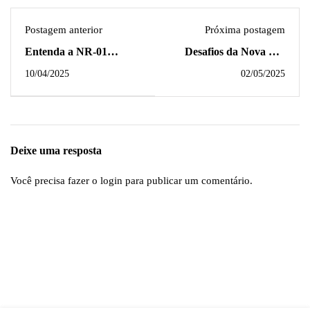
Postagem anterior
Próxima postagem
Entenda a NR-01
Desafios da Nova NR
Atualizada: O que Sua
01: Capacitação dos
10/04/2025
02/05/2025
Empresa Precisa Saber
Trabalhadores para
sobre Saúde Mental e
Saúde Mental
Segurança no Trabalho
Deixe uma resposta
Você precisa fazer o
login
para publicar um comentário.