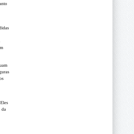
anto
didas
s
am
tuam
guras
os
 Eles
s da