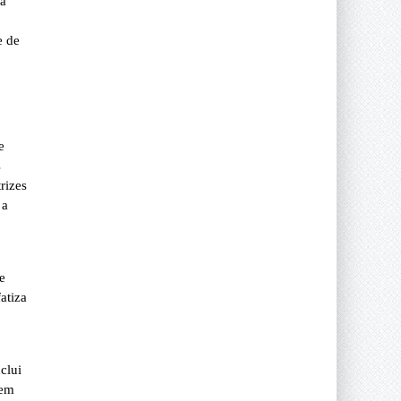
 a
e de
e
s
rizes
 a
e
atiza
clui
sem