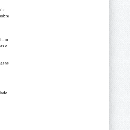
 de
sobre
alham
as e
agens
dade.