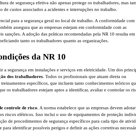
ltura de segurança efetiva não apenas protege os trabalhadores, mas t
ão de custos associados a acidentes e interrupções no trabalho.
ncial para a segurança geral no local de trabalho. A conformidade com 
s também assegura que as empresas estejam em conformidade com as
veis sanções. A adoção das práticas recomendadas pela NR 10 resulta e
neficiando tanto os trabalhadores quanto as organizações.
Condições da NR 10
r a segurança em instalações e serviços em eletricidade. Um dos princi
ção dos trabalhadores
. Todos os profissionais que atuam direta ou
 treinamentos específicos, que incluem tanto conhecimentos teóricos q
ue os trabalhadores estejam aptos a identificar, avaliar e controlar os ri
e controle de risco
. A norma estabelece que as empresas devem adotar
s riscos elétricos. Isso inclui o uso de equipamentos de proteção indivi
ção de procedimentos de segurança específicos para cada tipo de ativid
 para identificar possíveis perigos e definir as ações corretivas necessár