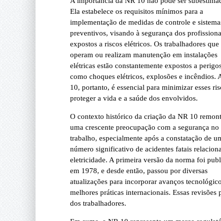
A importância da NR 10 não pode ser subestima
Ela estabelece os requisitos mínimos para a
implementação de medidas de controle e sistema
preventivos, visando à segurança dos profissiona
expostos a riscos elétricos. Os trabalhadores que
operam ou realizam manutenção em instalações
elétricas estão constantemente expostos a perigo
como choques elétricos, explosões e incêndios.
10, portanto, é essencial para minimizar esses ris
proteger a vida e a saúde dos envolvidos.
O contexto histórico da criação da NR 10 remont
uma crescente preocupação com a segurança no
trabalho, especialmente após a constatação de u
número significativo de acidentes fatais relacion
eletricidade. A primeira versão da norma foi pub
em 1978, e desde então, passou por diversas
atualizações para incorporar avanços tecnológico
melhores práticas internacionais. Essas revisões
dos trabalhadores.