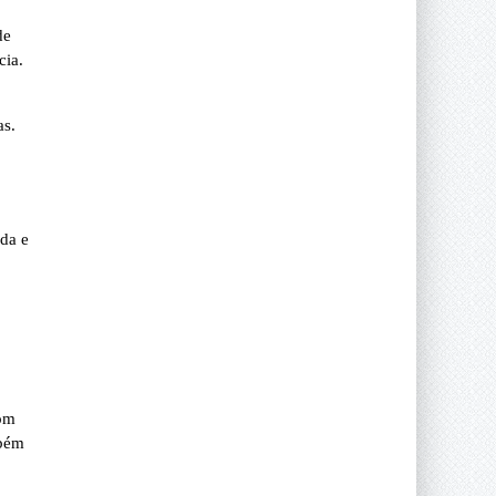
de
cia.
as.
ada e
com
mbém