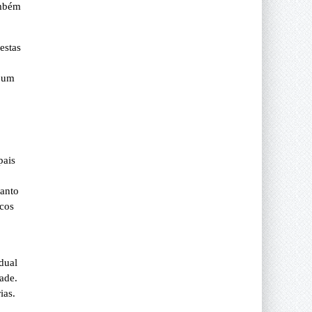
ambém
estas
m um
pais
uanto
scos
dual
ade.
ias.