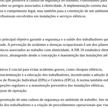
io que promove a cultura de segurança no trabalho, contribuindo para
obre os perigos associados à eletricidade. A implementação correta das
ara o cumprimento legal, mas também para a construção de um ambient
fissionais envolvidos em instalações e serviços elétricos.
incipal objetivo garantir a segurança e a saúde dos trabalhadores qu
idade. A prevenção de acidentes e doenças ocupacionais é um dos pilare
iscos associados ao trabalho com eletricidade. A NR 10 estabelece diret
elétricos, abrangendo desde a concepção e manutenção das instalações até
tricos é crucial para evitar acidentes graves, como choques elétricos,
scientização e a educação dos trabalhadores, incentivando a adoção d
os de Proteção Individual (EPIs) e Coletiva (EPCs). A norma também enf
eções regulares e a manutenção preventiva das instalações elétricas,
uras de operação.
promoção de uma cultura de segurança no ambiente de trabalho. Isto in
ção dos trabalhadores e a criação de procedimentos operacionais que vi