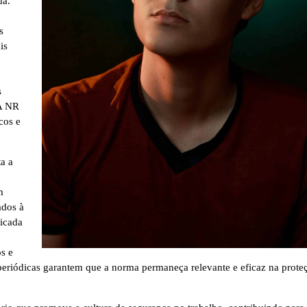
da.
s
is
s
 A NR
cos e
a a
m
ados à
licada
s e
 periódicas garantem que a norma permaneça relevante e eficaz na prote