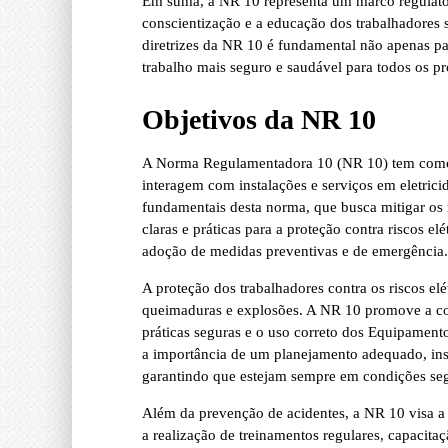
Em suma, a NR 10 representa um marco regulatór
conscientização e a educação dos trabalhadores s
diretrizes da NR 10 é fundamental não apenas p
trabalho mais seguro e saudável para todos os pro
Objetivos da NR 10
A Norma Regulamentadora 10 (NR 10) tem como pr
interagem com instalações e serviços em eletric
fundamentais desta norma, que busca mitigar os r
claras e práticas para a proteção contra riscos 
adoção de medidas preventivas e de emergência.
A proteção dos trabalhadores contra os riscos elé
queimaduras e explosões. A NR 10 promove a con
práticas seguras e o uso correto dos Equipament
a importância de um planejamento adequado, insp
garantindo que estejam sempre em condições seg
Além da prevenção de acidentes, a NR 10 visa a 
a realização de treinamentos regulares, capacita