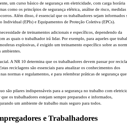
ente, um curso básico de segurança em eletricidade, com carga horária
as como os princípios de segurança elétrica, análise de risco, medidas
ocorros. Além disso, é essencial que os trabalhadores sejam informados 
ão Individual (EPIs) e Equipamentos de Proteção Coletiva (EPCs).
ecessidade de treinamentos adicionais e específicos, dependendo da
com as quais o trabalhador irá lidar. Por exemplo, para aqueles que trab
tmosferas explosivas, é exigido um treinamento específico sobre as norm
s ambientes.
rucial. A NR 10 determina que os trabalhadores devem passar por recicl
stas reciclagens são essenciais para atualizar os conhecimentos dos
 nas normas e regulamentos, e para relembrar práticas de segurança que
o são pilares indispensáveis para a segurança no trabalho com eletrici
ir que os trabalhadores estejam sempre preparados e informados,
gurando um ambiente de trabalho mais seguro para todos.
mpregadores e Trabalhadores