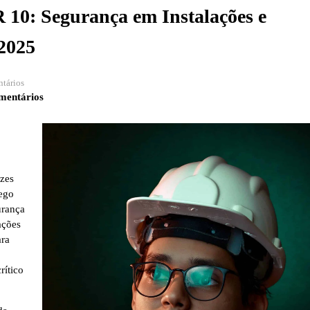
 10: Segurança em Instalações e
 2025
tários
mentários
izes
rego
urança
ações
ara
rítico