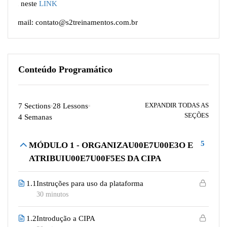
ou neste
LINK
E-mail: contato@s2treinamentos.com.br
Conteúdo Programático
EXPANDIR TODAS AS
7 Sections
28 Lessons
SEÇÕES
4 Semanas
5
MÓDULO 1 - ORGANIZAU00E7U00E3O E
ATRIBUIU00E7U00F5ES DA CIPA
1.1
Instruções para uso da plataforma
30 minutos
1.2
Introdução a CIPA