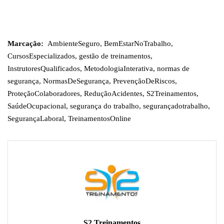
Marcação:
AmbienteSeguro
,
BemEstarNoTrabalho
,
CursosEspecializados
,
gestão de treinamentos
,
InstrutoresQualificados
,
MetodologiaInterativa
,
normas de
segurança
,
NormasDeSegurança
,
PrevençãoDeRiscos
,
ProteçãoColaboradores
,
ReduçãoAcidentes
,
S2Treinamentos
,
SaúdeOcupacional
,
segurança do trabalho
,
segurançadotrabalho
,
SegurançaLaboral
,
TreinamentosOnline
S2 Treinamentos